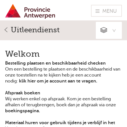
MENU
Uitleendienst
Vrije tijd
Leren
Welkom
Beleid en diensten
Bestelling plaatsen en beschikbaarheid checken
Om een bestelling te plaatsen en de beschikbaarheid van
Provinciebestuur
onze toestellen na te kijken heb je een account
nodig:
klik hier om je account aan te vragen
.
Voor lokale ambtenaren
Afspraak boeken
Wij werken enkel op afspraak. Kom je een bestelling
Nieuws
afhalen of terugbrengen, boek dan je afspraak via onze
Kalender
boekingspagina.
Vacatures
Materiaal huren voor gebruik tijdens je verblijf in het