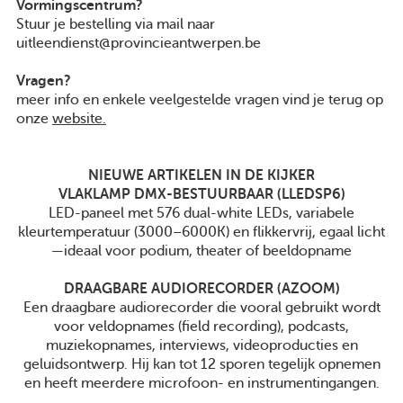
Vormingscentrum?
Pers
Stuur je bestelling via mail naar
uitleendienst@provincieantwerpen.be
Privacyverklaring
Vragen?
Toegankelijkheidsverklaring
meer info en enkele veelgestelde vragen vind je terug op
onze
website
.
Cookieverklaring
NIEUWE ARTIKELEN IN DE KIJKER
© 2014 Provincie Antwerpen
VLAKLAMP DMX-BESTUURBAAR (
LLEDSP6
)
Over deze website
LED-paneel met 576 dual-white LEDs, variabele
kleurtemperatuur (3000–6000K) en flikkervrij, egaal licht
—ideaal voor podium, theater of beeldopname
facebo
tw
DRAAGBARE AUDIORECORDER (
AZOOM
)
Een draagbare audiorecorder die vooral gebruikt wordt
voor veldopnames (field recording), podcasts,
muziekopnames, interviews, videoproducties en
geluidsontwerp. Hij kan tot 12 sporen tegelijk opnemen
en heeft meerdere microfoon- en instrumentingangen.