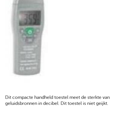
Pers
Privacyverklaring
Toegankelijkheidsverklaring
Cookieverklaring
© 2014 Provincie Antwerpen
Over deze website
facebo
tw
Dit compacte handheld toestel meet de sterkte van
geluidsbronnen in decibel. Dit toestel is niet geijkt.