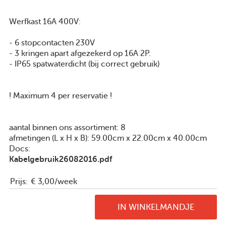
Pers
Werfkast 16A 400V:
Privacyverklaring
- 6 stopcontacten 230V
- 3 kringen apart afgezekerd op 16A 2P.
Toegankelijkheidsverklaring
- IP65 spatwaterdicht (bij correct gebruik)
Cookieverklaring
! Maximum 4 per reservatie !
© 2014 Provincie Antwerpen
Over deze website
aantal binnen ons assortiment: 8
afmetingen (L x H x B): 59.00cm x 22.00cm x 40.00cm
Docs:
facebo
tw
Kabelgebruik26082016.pdf
Prijs:
€ 3,00/week
IN WINKELMANDJE