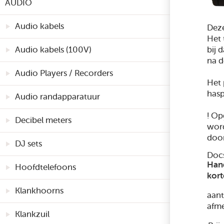
AUDIO
Audio kabels
Deze
Het 
bij 
Audio kabels (100V)
na d
Audio Players / Recorders
Het 
hasp
Audio randapparatuur
! Op
Decibel meters
word
door
DJ sets
Doc
Han
Hoofdtelefoons
kort
Klankhoorns
aant
afme
Klankzuil