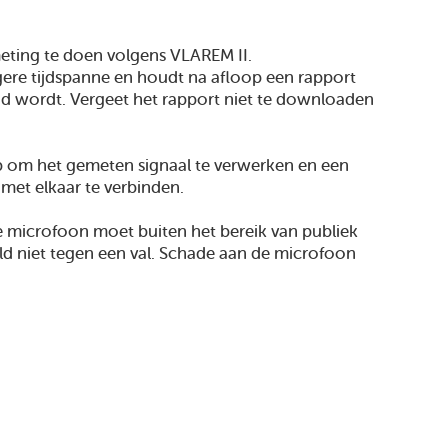
Pers
smeting te doen volgens VLAREM II.
angere tijdspanne en houdt na afloop een rapport
Privacyverklaring
d wordt. Vergeet het rapport niet te downloaden
Toegankelijkheidsverklaring
Cookieverklaring
p om het gemeten signaal te verwerken en een
et elkaar te verbinden.
e microfoon moet buiten het bereik van publiek
© 2014 Provincie Antwerpen
d niet tegen een val. Schade aan de microfoon
Over deze website
facebook
twit