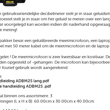
 gebruiksvriendelijke decibelmeter stelt je in staat geluid
toestel stelt je in staat om het geluid te meten over een l
dat voorgelegd kan worden indien dit naderhand opgevraag
e meting!
pakket bevat een gekalibreerde meetmicrofoon, een lapto
el met 50 meter kabel om de meetmicrofoon en de laptop m
gelet ! De meetmicrofoon is zeer kwetsbaar en kostbaar. D
en opgesteld of -gehangen. De microfoon kan bijvoorbeel
 foutief gebruik wordt aangerekend.
s:
dleiding ADBM2S lang.pdf
e handleiding ADBM2S .pdf
al binnen ons assortiment: 3
tingen (L x H x B): 60.00cm x 30.00cm x 40.00cm