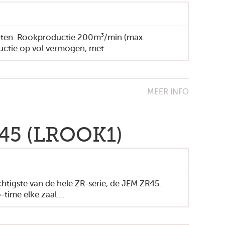
ten. Rookproductie 200m³/min (max.
uctie op vol vermogen, met...
MEER INFO
45 (LROOK1)
htigste van de hele ZR-serie, de JEM ZR45.
time elke zaal ...