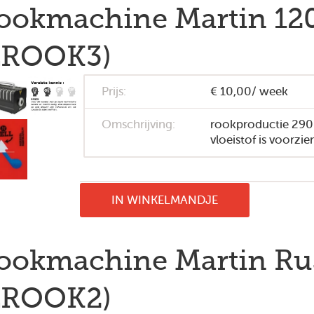
ookmachine Martin 1
LROOK3)
Prijs:
€ 10,00/ week
Omschrijving:
rookproductie 290
vloeistof is voorzien,
IN WINKELMANDJE
ookmachine Martin Ru
LROOK2)