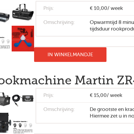
Prijs:
€ 10,00/ week
Omschrijving:
Opwarmtijd 8 minu
tijdsduur rookprod
IN WINKELMANDJE
ookmachine Martin ZR
Prijs:
€ 15,00/ week
Omschrijving:
De grootste en krac
Hiermee zet u in no-