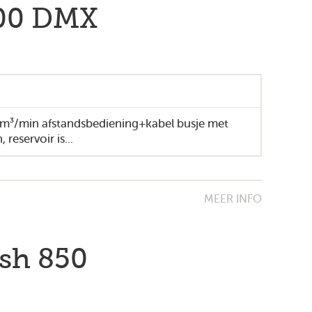
200 DMX
m³/min afstandsbediening+kabel busje met
 reservoir is...
MEER INFO
sh 850