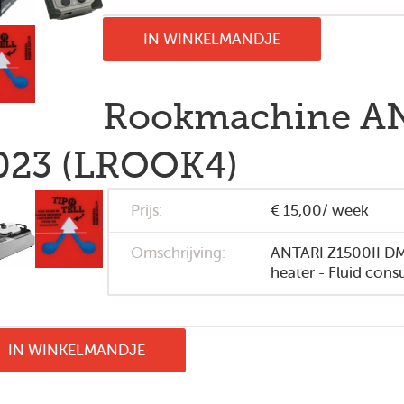
IN WINKELMANDJE
Rookmachine AN
023 (LROOK4)
Prijs:
€ 15,00/ week
Omschrijving:
ANTARI Z1500II DM
heater - Fluid cons
IN WINKELMANDJE