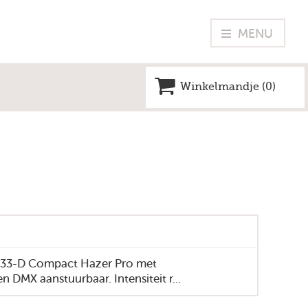
MENU
Winkelmandje (
0
)
Vrije tijd
Leren
Beleid en diensten
Provinciebestuur
Voor lokale ambtenaren
Nieuws
033-D Compact Hazer Pro met
n DMX aanstuurbaar. Intensiteit r...
Kalender
Vacatures