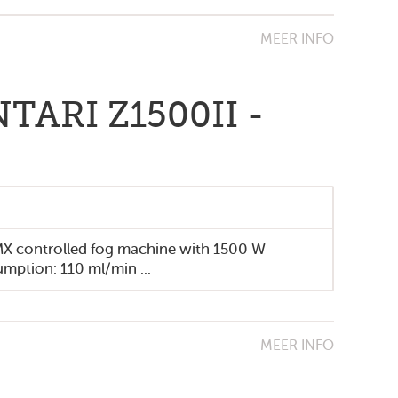
Pers
MEER INFO
Privacyverklaring
TARI Z1500II -
Toegankelijkheidsverklaring
Cookieverklaring
© 2014 Provincie Antwerpen
Over deze website
X controlled fog machine with 1500 W
umption: 110 ml/min ...
facebook
twit
MEER INFO