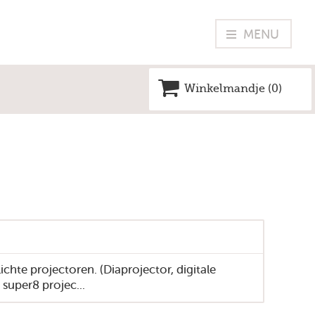
MENU
Winkelmandje (
0
)
Vrije tijd
Leren
Beleid en diensten
Provinciebestuur
Voor lokale ambtenaren
Nieuws
lichte projectoren. (Diaprojector, digitale
 super8 projec...
Kalender
Vacatures